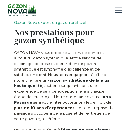
P
a
s
Gazon Nova expert en gazon artificiel
s
Nos prestations pour
e
gazon synthétique
r
a
GAZON NOVA vous propose un service complet
autour du gazon synthétique. Notre service de
u
calpinage, de pose et d’entretien de gazon
c
synthétique est synonyme d’excellence et de
o
satisfaction client.
Nous nous engageons à offrir à
notre clientèle un
gazon synthétique de la plus
n
haute qualité
, tout en leur garantissant une
t
expérience de service exceptionnelle à chaque
e
étape de leur projet. Notre partenaire exclusif
Inoa
Paysage
sera votre interlocuteur privilégié. Fort de
n
plus de 10 ans d’expériences
, cette entreprise du
u
paysage s’occupera de la pose et de l’entretien de
votre gazon synthétique.
Nous sommes toujours à l’
écoute de nos clients
et