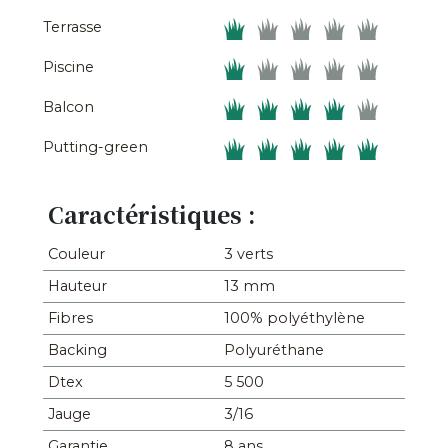
Terrasse
Piscine
Balcon
Putting-green
Caractéristiques :
Couleur
3 verts
Hauteur
13 mm
Fibres
100% polyéthylène
Backing
Polyuréthane
Dtex
5 500
Jauge
3/16
Garantie
8 ans